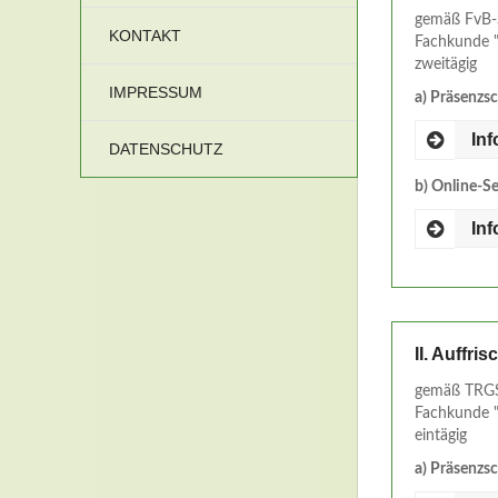
gemäß FvB-
KONTAKT
Fachkunde "
zweitägig
IMPRESSUM
a) Präsenzs
In
DATENSCHUTZ
b) Online-S
In
II. Auffri
gemäß TRGS
Fachkunde "
eintägig
a) Präsenzs