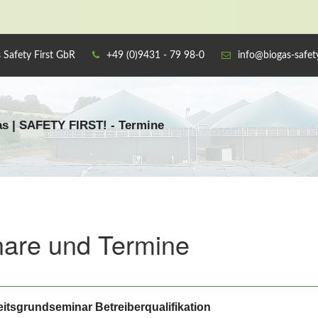
 Safety First GbR
+49 (0)9431 - 79 98-0
info@biogas-safety
s | SAFETY FIRST! - Termine
are und Termine
heitsgrundseminar Betreiberqualifikation