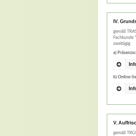
IV. Grund
gemäß TRAS
Fachkunde "
zweitägig
a) Präsenzs
In
b) Online-S
In
V. Auffri
gemäß TRGS