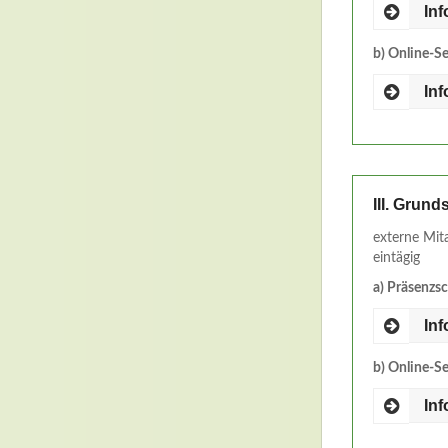
In
b) Online-S
In
III. Grund
externe Mit
eintägig
a) Präsenzs
In
b) Online-S
In